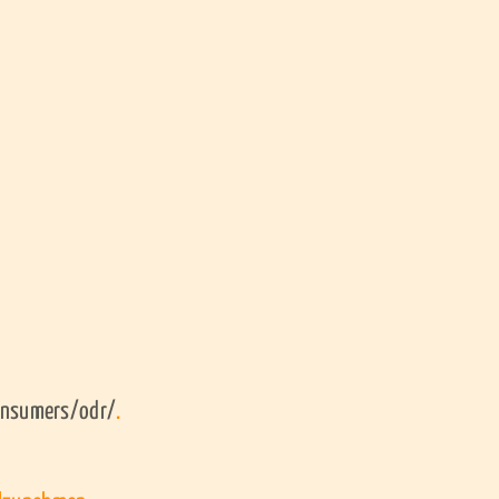
consumers/odr/
.