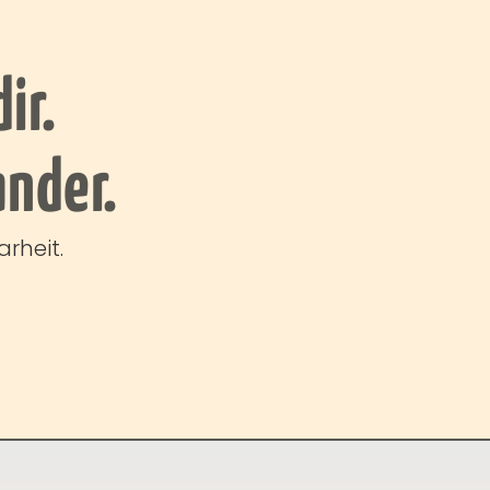
ir.
ander.
rheit.