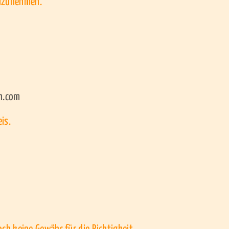
eilzunehmen.
sh.com
is.